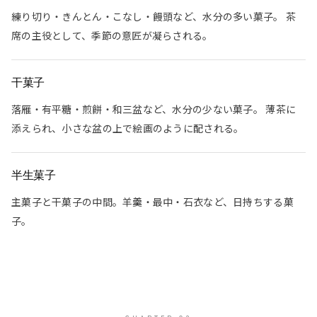
練り切り・きんとん・こなし・饅頭など、水分の多い菓子。 茶
席の主役として、季節の意匠が凝らされる。
干菓子
落雁・有平糖・煎餅・和三盆など、水分の少ない菓子。 薄茶に
添えられ、小さな盆の上で絵画のように配される。
半生菓子
主菓子と干菓子の中間。羊羹・最中・石衣など、日持ちする菓
子。