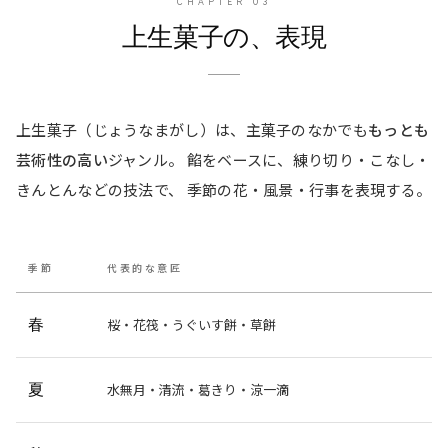
CHAPTER
03
上生菓子の、表現
上生菓子（じょうなまがし）は、主菓子のなかでも
もっとも
芸術性の高い
ジャンル。 餡をベースに、練り切り・こなし・
きんとんなどの技法で、 季節の花・風景・行事を表現する。
季節
代表的な意匠
春
桜・花筏・うぐいす餅・草餅
夏
水無月・清流・葛きり・涼一滴