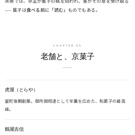
茶席では、亭主が菓子の銘を問われ、客がその意を受け取る
—— 菓子は
食べる前に「読む」
ものでもある。
CHAPTER
05
老舗と、京菓子
虎屋（とらや）
室町後期創業。御所御用達として羊羹を広めた、和菓子の最高
峰。
鶴屋吉信