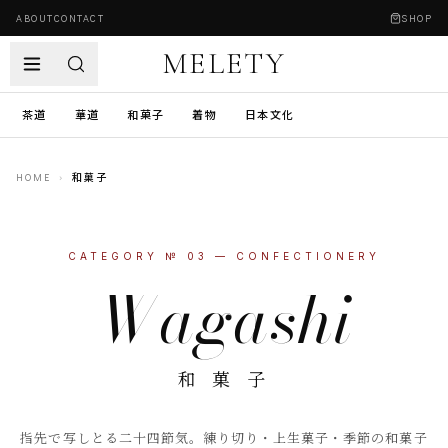
ABOUT
CONTACT
SHOP
MELETY
茶道
華道
和菓子
着物
日本文化
HOME
›
和菓子
CATEGORY №
03
—
CONFECTIONERY
Wagashi
和 菓 子
指先で写しとる二十四節気。練り切り・上生菓子・季節の和菓子