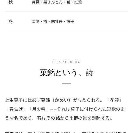
秋
月見・栗きんとん・菊・紅葉
冬
雪餅・椿・寒牡丹・柚子
CHAPTER
04
菓銘という、詩
上生菓子には必ず
菓銘（かめい）
が与えられる。 「花筏」
「春告げ」「月の雫」——それは菓子に付けられた短歌のよ
うな名であり、 客はその銘から季節の景を想起する。