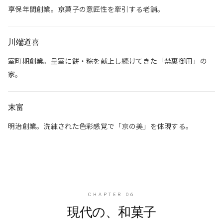
享保年間創業。京菓子の意匠性を牽引する老舗。
川端道喜
室町期創業。皇室に餅・粽を献上し続けてきた「禁裏御用」の
家。
末富
明治創業。洗練された色彩感覚で「京の美」を体現する。
CHAPTER
06
現代の、和菓子