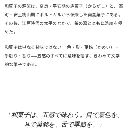
和菓子の源流は、奈良・平安期の唐菓子（からがし）と、 室
町・安土桃山期にポルトガルから伝来した南蛮菓子にある。
その後、江戸時代の太平のなかで、
茶の湯とともに
洗練を極
めた。
和菓子は単なる甘味ではない。 色・形・菓銘（かめい）・
手触り・香り——
五感のすべてに意味を宿す
、きわめて文学
的な菓子である。
「和菓子は、五感で味わう。
目で景色を、
耳で菓銘を、舌で季節を。」