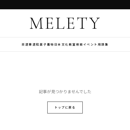
MELETY
茶道
華道
和菓子
着物
日本文化
教室検索
イベント
用語集
記事が見つかりませんでした
トップに戻る