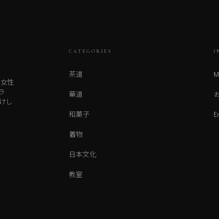
CATEGORIES
I
茶道
M
人女性
ラ
華道
けし
和菓子
E
着物
日本文化
教室