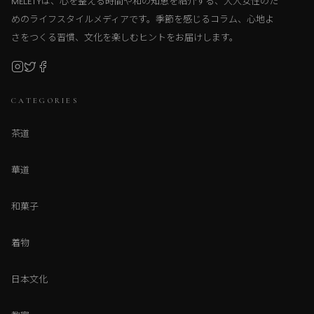
MELETYは、心を整える時間や和の知恵を紹介する、大人女性のた
めのライフスタイルメディアです。季節を感じるコラム、心地よ
さをつくる習慣、文化を楽しむヒントをお届けします。
CATEGORIES
茶道
華道
和菓子
着物
日本文化