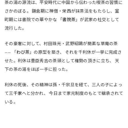
茶の湯の源流は、平安時代に中国から伝わった喫茶の習慣に
さかのぼる。 鎌倉期に禅僧・栄西が抹茶法をもたらし、室
町期には書院での華やかな 「
書院茶
」が武家の社交として
流行した。
その豪奢に対して、村田珠光・武野紹鷗が簡素な草庵の茶
—— 「
わび茶
」の原型を築き、 それを千利休が一挙に完成さ
せた。利休は豊臣秀吉の茶頭として権勢の頂きに立ち、 天
下の茶の湯をほぼ一手に担った。
利休の死後、その精神は孫・千宗旦を経て、三人の子によっ
て
三千家
へと分かれ、 今日まで家元制度のもとで継承されて
いる。