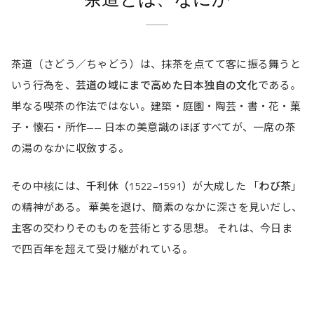
茶道（さどう／ちゃどう）は、抹茶を点てて客に振る舞うと
いう行為を、
芸道の域にまで高めた日本独自の文化
である。
単なる喫茶の作法ではない。建築・庭園・陶芸・書・花・菓
子・懐石・所作—— 日本の美意識のほぼすべてが、一席の茶
の湯のなかに収斂する。
その中核には、
千利休（1522–1591）
が大成した 「
わび茶
」
の精神がある。 華美を退け、簡素のなかに深さを見いだし、
主客の交わりそのものを芸術とする思想。 それは、今日ま
で四百年を超えて受け継がれている。