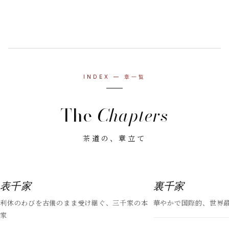
INDEX — 章一覧
The
Chapters
茶道の、章立て
№
01
№
02
表千家
裏千家
利休のわびを古儀のまま受け継ぐ、三千家の本
華やかで国際的、世界
家