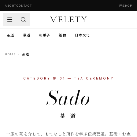
ABOUT
CONTACT
SHOP
MELETY
茶道
華道
和菓子
着物
日本文化
HOME
›
茶道
CATEGORY №
01
—
TEA CEREMONY
Sadō
茶 道
一服の茶を介して、もてなしと所作を学ぶ伝統芸道。基礎・お点