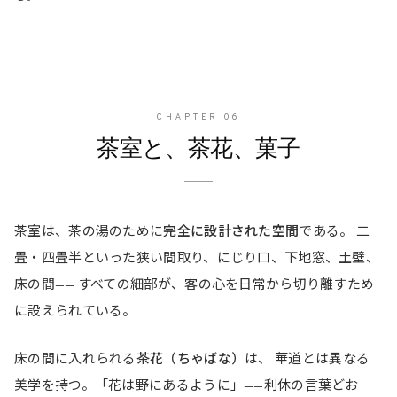
CHAPTER
06
茶室と、茶花、菓子
茶室は、茶の湯のために
完全に設計された空間
である。 二
畳・四畳半といった狭い間取り、にじり口、下地窓、土壁、
床の間—— すべての細部が、客の心を日常から切り離すため
に設えられている。
床の間に入れられる
茶花（ちゃばな）
は、 華道とは異なる
美学を持つ。「花は野にあるように」——利休の言葉どお