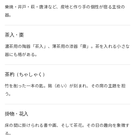
樂焼・井戸・萩・唐津など、産地と作り手の個性が宿る主役の
器。
茶入・棗
濃茶用の陶器「茶入」、薄茶用の漆器「棗」。茶を入れる小さな
器にも格がある。
茶杓（ちゃしゃく）
竹を削った一本の匙。銘（めい）が刻まれ、その席の主題を担
う。
掛物・花入
床の間に掛けられる書や画、そして茶花。その日の趣向を象徴す
る。