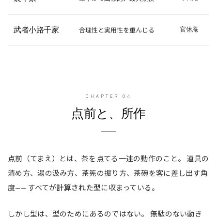
武者小路千家
合理性と実用性を重んじる
官休庵
CHAPTER
04
点前と、所作
点前（てまえ）とは、茶を点てる一連の動作のこと。 道具の
清め方、湯の汲み方、茶筅の振り方、茶碗を客に差し出す角
度—— すべてが
計算された型
に収まっている。
しかし型は、型のためにあるのではない。 無駄のない動き