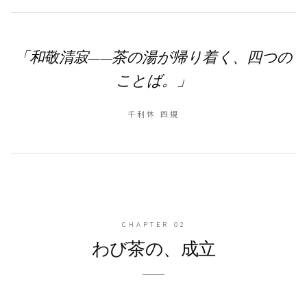
「和敬清寂——
茶の湯が帰り着く、四つの
ことば。」
千利休 四規
CHAPTER
02
わび茶の、成立