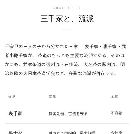
CHAPTER
03
三千家と、流派
千宗旦の三人の子から分かれた三家——
表千家・裏千家・武
者小路千家
が、 茶道のもっとも主要な流派である。そのほ
かにも、武家茶道の遠州流・石州流、 大名茶の藪内流、明
治以降の大日本茶道学会など、多彩な流派が併存する。
流派
茶風
本部
表千家
質実剛健、古儀を守る
不審菴
裏千家
華やかで国際的、最大規模
今日庵