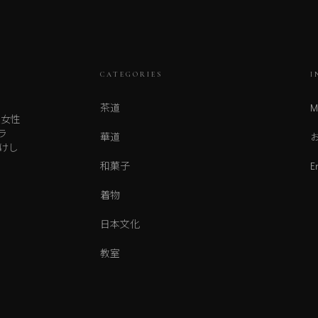
CATEGORIES
I
茶道
M
人女性
ラ
華道
けし
和菓子
E
着物
日本文化
教室