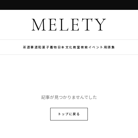
MELETY
茶道
華道
和菓子
着物
日本文化
教室検索
イベント
用語集
記事が見つかりませんでした
トップに戻る