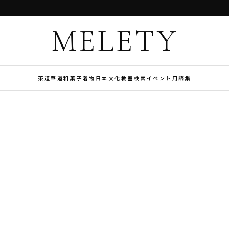
MELETY
茶道
華道
和菓子
着物
日本文化
教室検索
イベント
用語集